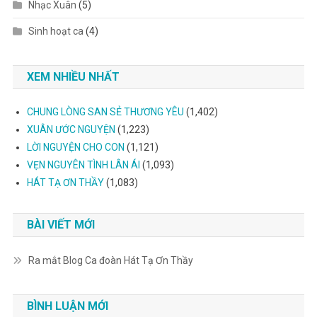
Nhạc Xuân
(5)
Sinh hoạt ca
(4)
XEM NHIỀU NHẤT
CHUNG LÒNG SAN SẺ THƯƠNG YÊU
(1,402)
XUÂN ƯỚC NGUYỆN
(1,223)
LỜI NGUYỆN CHO CON
(1,121)
VẸN NGUYÊN TÌNH LÂN ÁI
(1,093)
HÁT TẠ ƠN THẦY
(1,083)
BÀI VIẾT MỚI
Ra mắt Blog Ca đoàn Hát Tạ Ơn Thầy
BÌNH LUẬN MỚI