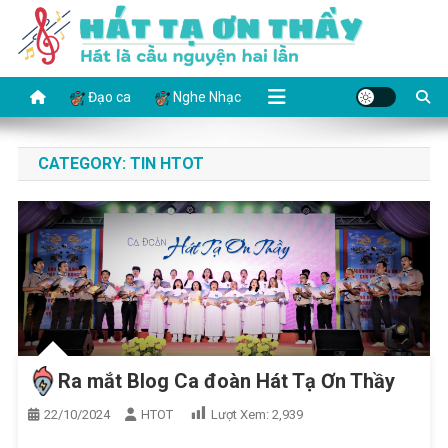
Skip
to
content
HÁT TẠ ƠN THẦY
Hát là cầu nguyện hai lần
Đạo ca
Nghe Nhạc
CATEGORY:
TIN HTOT
Ra mắt Blog Ca đoàn Hát Tạ Ơn Thầy
22/10/2024
HTOT
Lượt Xem:
2,939