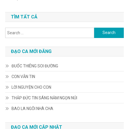
TÌM TẤT CẢ
Search
for:
ĐẠO CA MỚI ĐĂNG
ĐUỐC THIÊNG SOI ĐƯỜNG
CON VẪN TIN
LỜI NGUYỆN CHO CON
THẮP ĐỨC TIN SÁNG NĂM NGỌN NÚI
BAO LA NGÔI NHÀ CHA
ĐẠO CA MỚI CẬP NHẬT