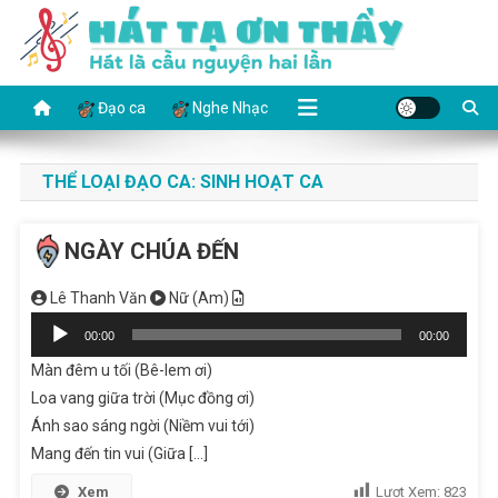
Skip
to
content
HÁT TẠ ƠN THẦY
Hát là cầu nguyện hai lần
Đạo ca
Nghe Nhạc
THỂ LOẠI ĐẠO CA:
SINH HOẠT CA
NGÀY CHÚA ĐẾN
Lê Thanh Văn
Nữ (Am)
Audio
00:00
00:00
Player
Màn đêm u tối (Bê-lem ơi)
Loa vang giữa trời (Mục đồng ơi)
Ánh sao sáng ngời (Niềm vui tới)
Mang đến tin vui (Giữa [...]
Xem
Lượt Xem:
823