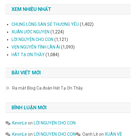
XEM NHIỀU NHẤT
CHUNG LÒNG SAN SẺ THƯƠNG YÊU
(1,402)
XUÂN ƯỚC NGUYỆN
(1,224)
LỜI NGUYỆN CHO CON
(1,121)
VẸN NGUYÊN TÌNH LÂN ÁI
(1,093)
HÁT TẠ ƠN THẦY
(1,084)
BÀI VIẾT MỚI
Ra mắt Blog Ca đoàn Hát Tạ Ơn Thầy
BÌNH LUẬN MỚI
KevinLe
on
LỜI NGUYỆN CHO CON
KevinLe
on
LỜI NGUYỆN CHO CON
Oanh Lê
on
XUÂN VỀ