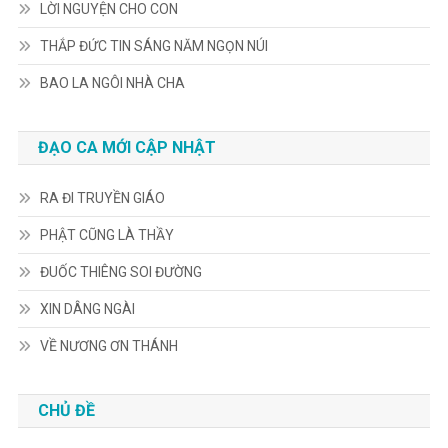
LỜI NGUYỆN CHO CON
THẮP ĐỨC TIN SÁNG NĂM NGỌN NÚI
BAO LA NGÔI NHÀ CHA
ĐẠO CA MỚI CẬP NHẬT
RA ĐI TRUYỀN GIÁO
PHẬT CŨNG LÀ THẦY
ĐUỐC THIÊNG SOI ĐƯỜNG
XIN DÂNG NGÀI
VỀ NƯƠNG ƠN THÁNH
CHỦ ĐỀ