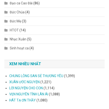
Đạo ca Cao Đài
(86)
Đức Chúa
(4)
Đức Mẹ
(3)
HTOT
(14)
Nhạc Xuân
(5)
Sinh hoạt ca
(4)
XEM NHIỀU NHẤT
CHUNG LÒNG SAN SẺ THƯƠNG YÊU
(1,399)
XUÂN ƯỚC NGUYỆN
(1,221)
LỜI NGUYỆN CHO CON
(1,114)
VẸN NGUYÊN TÌNH LÂN ÁI
(1,088)
HÁT TẠ ƠN THẦY
(1,080)