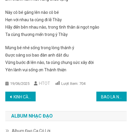
Này cô bé gắng lên nào cô bé
Hẹn với nhau ta cùng đi lễ Thầy
Hãy đến bên nhau nào, trong tình thân ái ngọt ngào
Ta cùng thương mến trong ý Thầy
Mừng bé nhé sống trong lòng thánh ý
Được sáng soi bao đàn anh dắt dìu
Vững bước đi lên nào, ta cùng chung sức xây đời
Yên lành vui sống ơn Thánh thiện
HTOT
19/06/2025
Lượt Xem:
704
Post
KINH CẦU THÁNG BẢY
BAO LA NGÔI NHÀ CHA
navigation
ALBUM NHẠC ĐẠO
Album Đạo Ca Có Lời