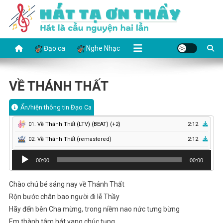
Skip
to
content
HÁT TẠ ƠN THẦY
Hát là cầu nguyện hai lần
Đạo ca
Nghe Nhạc
VỀ THÁNH THẤT
Ẩn/hiện thông tin Đạo Ca
01. Về Thánh Thất (LTV) (BEAT) (+2)
2:12
02. Về Thánh Thất (remastered)
2:12
Audio
00:00
00:00
Player
Chào chú bé sáng nay về Thánh Thất
Rộn bước chân bao người đi lễ Thầy
Hãy đến bên Cha mừng, trong niềm nao nức tưng bừng
Em thành tâm hát vang chúc tụng