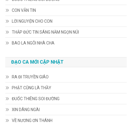
CON VẪN TIN
LỜI NGUYỆN CHO CON
THẮP ĐỨC TIN SÁNG NĂM NGỌN NÚI
BAO LA NGÔI NHÀ CHA
ĐẠO CA MỚI CẬP NHẬT
RA ĐI TRUYỀN GIÁO
PHẬT CŨNG LÀ THẦY
ĐUỐC THIÊNG SOI ĐƯỜNG
XIN DÂNG NGÀI
VỀ NƯƠNG ƠN THÁNH