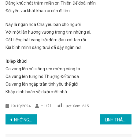
Dâng khúc hát trăm miền ơn Thiên Đế đoái nhìn.
Đời yên vui khát khao ai còn đi tìm.
Này là ngàn hoa Cha yêu ban cho người.
Với một làn hương vương trong tim những ai.
Cất tiếng hát vang trời đêm đau xót tan rồi.
Kìa bình minh sáng tươi đã dậy ngàn nơi.
[Điệp khúc]
Ca vang lên núi sông reo mừng cùng ta.
Ca vang lên tung hô Thượng Đế từ hòa.
Ca vang lên ngập tràn tình yêu thế giới
Khắp dinh hoàn về dưới một nhà.
HTOT
19/10/2024
Lượt Xem:
615
Post
NHỚ NGÀY NGÀI ĐI
LINH THÁP NHỚ THƯƠNG
navigation