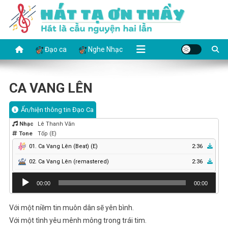
Skip
to
content
HÁT TẠ ƠN THẦY
Hát là cầu nguyện hai lần
Đạo ca
Nghe Nhạc
CA VANG LÊN
Ẩn/hiện thông tin Đạo Ca
Nhạc
Lê Thanh Văn
Tone
Tốp (E)
01. Ca Vang Lên (Beat) (E)
2:36
02. Ca Vang Lên (remastered)
2:36
Audio
00:00
00:00
Player
Với một niềm tin muôn dân sẽ yên bình.
Với một tình yêu mênh mông trong trái tim.