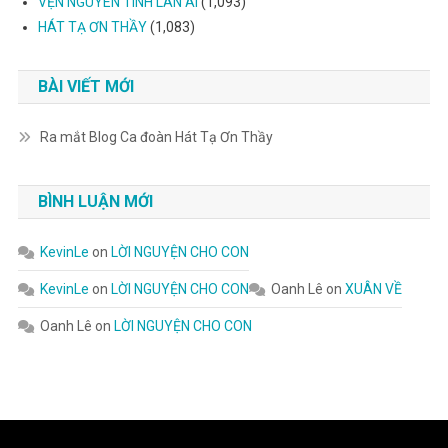
VẸN NGUYÊN TÌNH LÂN ÁI
(1,093)
HÁT TẠ ƠN THẦY
(1,083)
BÀI VIẾT MỚI
Ra mắt Blog Ca đoàn Hát Tạ Ơn Thầy
BÌNH LUẬN MỚI
KevinLe
on
LỜI NGUYỆN CHO CON
KevinLe
on
LỜI NGUYỆN CHO CON
Oanh Lê
on
XUÂN VỀ
Oanh Lê
on
LỜI NGUYỆN CHO CON