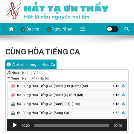
Skip
to
content
HÁT TẠ ƠN THẦY
Hát là cầu nguyện hai lần
Đạo ca
Nghe Nhạc
CÙNG HÒA TIẾNG CA
Ẩn/hiện thông tin Đạo Ca
Nhạc
Hoàng Viên
Tone
Nam (F#) - Nữ (C)
01. Cùng Hòa Tiếng Ca (Beat) (F#) (Nam) (Mt)
4:16
02. Cùng Hòa Tiếng Ca (Beat) (C) (Nữ) (Mt)
4:18
03. Cùng Hòa Tiếng Ca (Nam) (F#) (Live)
4:16
04. Cùng Hòa Tiếng Ca (Song Ca)
4:32
Audio
00:00
00:00
Player