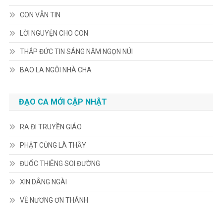
CON VẪN TIN
LỜI NGUYỆN CHO CON
THẮP ĐỨC TIN SÁNG NĂM NGỌN NÚI
BAO LA NGÔI NHÀ CHA
ĐẠO CA MỚI CẬP NHẬT
RA ĐI TRUYỀN GIÁO
PHẬT CŨNG LÀ THẦY
ĐUỐC THIÊNG SOI ĐƯỜNG
XIN DÂNG NGÀI
VỀ NƯƠNG ƠN THÁNH