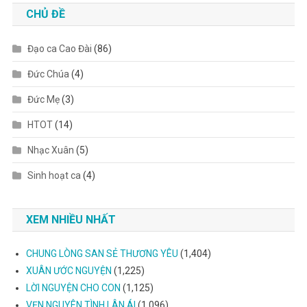
CHỦ ĐỀ
Đạo ca Cao Đài
(86)
Đức Chúa
(4)
Đức Mẹ
(3)
HTOT
(14)
Nhạc Xuân
(5)
Sinh hoạt ca
(4)
XEM NHIỀU NHẤT
CHUNG LÒNG SAN SẺ THƯƠNG YÊU
(1,404)
XUÂN ƯỚC NGUYỆN
(1,225)
LỜI NGUYỆN CHO CON
(1,125)
VẸN NGUYÊN TÌNH LÂN ÁI
(1,096)