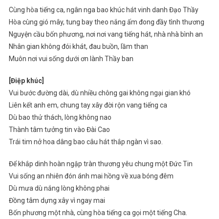
Cùng hòa tiếng ca, ngân nga bao khúc hát vinh danh Đạo Thầy
Hòa cùng gió mây, tung bay theo nắng ấm đong đầy tình thương
Nguyện cầu bốn phương, nơi nơi vang tiếng hát, nhà nhà bình an
Nhân gian không đói khát, đau buồn, lầm than
Muôn nơi vui sống dưới ơn lành Thầy ban
[Điệp khúc]
Vui bước đường dài, dù nhiều chông gai không ngại gian khó
Liên kết anh em, chung tay xây đời rộn vang tiếng ca
Dù bao thử thách, lòng không nao
Thành tâm tưởng tin vào Đài Cao
Trái tim nở hoa dâng bao câu hát thắp ngàn vì sao.
Để khắp dinh hoàn ngập tràn thương yêu chung một Đức Tin
Vui sống an nhiên đón ánh mai hồng về xua bóng đêm
Dù mưa dù nắng lòng không phai
Đồng tâm dựng xây vì ngay mai
Bốn phương một nhà, cùng hòa tiếng ca gọi một tiếng Cha.