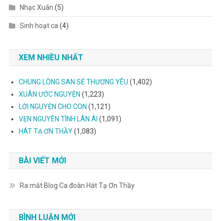
Nhạc Xuân
(5)
Sinh hoạt ca
(4)
XEM NHIỀU NHẤT
CHUNG LÒNG SAN SẺ THƯƠNG YÊU
(1,402)
XUÂN ƯỚC NGUYỆN
(1,223)
LỜI NGUYỆN CHO CON
(1,121)
VẸN NGUYÊN TÌNH LÂN ÁI
(1,091)
HÁT TẠ ƠN THẦY
(1,083)
BÀI VIẾT MỚI
Ra mắt Blog Ca đoàn Hát Tạ Ơn Thầy
BÌNH LUẬN MỚI