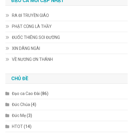
ĐẠO CA MỚI CẬP NHẬT
RA ĐI TRUYỀN GIÁO
PHẬT CŨNG LÀ THẦY
ĐUỐC THIÊNG SOI ĐƯỜNG
XIN DÂNG NGÀI
VỀ NƯƠNG ƠN THÁNH
CHỦ ĐỀ
Đạo ca Cao Đài
(86)
Đức Chúa
(4)
Đức Mẹ
(3)
HTOT
(14)