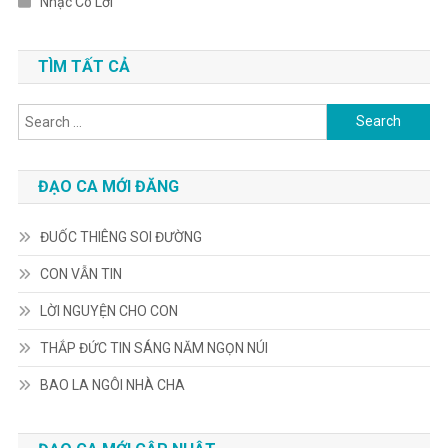
Nhạc Có Lời
TÌM TẤT CẢ
Search
for:
ĐẠO CA MỚI ĐĂNG
ĐUỐC THIÊNG SOI ĐƯỜNG
CON VẪN TIN
LỜI NGUYỆN CHO CON
THẮP ĐỨC TIN SÁNG NĂM NGỌN NÚI
BAO LA NGÔI NHÀ CHA