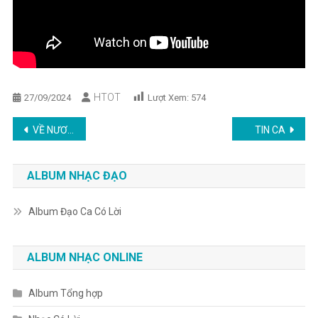
HTOT
27/09/2024
Lượt Xem:
574
Post
VỀ NƯƠNG ƠN THÁNH
TIN CA
navigation
ALBUM NHẠC ĐẠO
Album Đạo Ca Có Lời
ALBUM NHẠC ONLINE
Album Tổng hợp