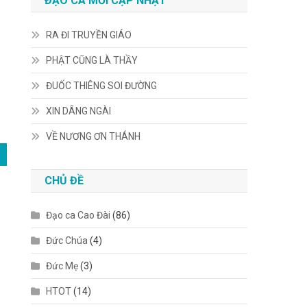
ĐẠO CA MỚI CẬP NHẬT
RA ĐI TRUYỀN GIÁO
PHẬT CŨNG LÀ THẦY
ĐUỐC THIÊNG SOI ĐƯỜNG
XIN DÂNG NGÀI
VỀ NƯƠNG ƠN THÁNH
CHỦ ĐỀ
Đạo ca Cao Đài
(86)
Đức Chúa
(4)
Đức Mẹ
(3)
HTOT
(14)