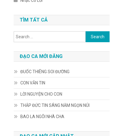
Nhạc Có Lời
TÌM TẤT CẢ
Search
for:
ĐẠO CA MỚI ĐĂNG
ĐUỐC THIÊNG SOI ĐƯỜNG
CON VẪN TIN
LỜI NGUYỆN CHO CON
THẮP ĐỨC TIN SÁNG NĂM NGỌN NÚI
BAO LA NGÔI NHÀ CHA