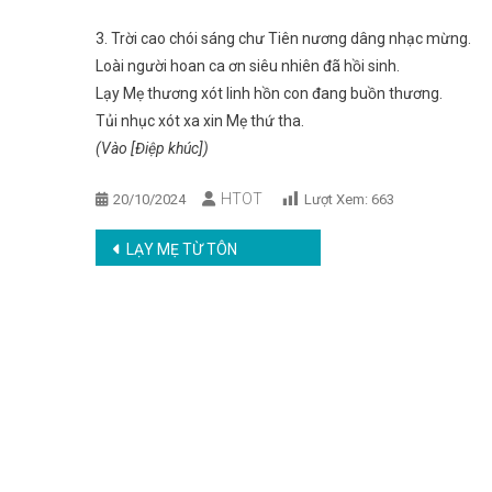
3. Trời cao chói sáng chư Tiên nương dâng nhạc mừng.
Loài người hoan ca ơn siêu nhiên đã hồi sinh.
Lạy Mẹ thương xót linh hồn con đang buồn thương.
Tủi nhục xót xa xin Mẹ thứ tha.
(Vào [Điệp khúc])
HTOT
20/10/2024
Lượt Xem:
663
Post
LẠY MẸ TỪ TÔN
navigation