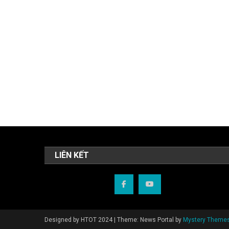
LIÊN KẾT
Designed by HTOT 2024
|
Theme: News Portal by
Mystery Theme