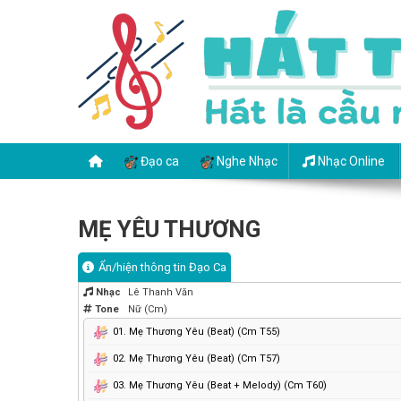
Skip
to
content
HÁT TẠ ƠN THẦY
Hát là cầu nguyện hai lần
Đạo ca
Nghe Nhạc
Nhạc Online
MẸ YÊU THƯƠNG
Ẩn/hiện thông tin Đạo Ca
Nhạc
Lê Thanh Văn
Tone
Nữ (Cm)
01. Mẹ Thương Yêu (Beat) (Cm T55)
02. Mẹ Thương Yêu (Beat) (Cm T57)
03. Mẹ Thương Yêu (Beat + Melody) (Cm T60)