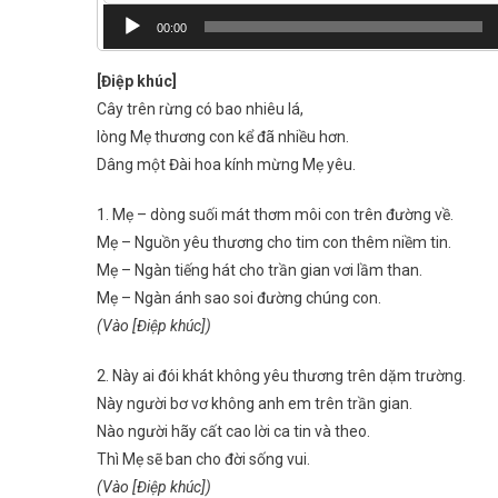
Audio
00:00
Player
[Điệp khúc]
Cây trên rừng có bao nhiêu lá,
lòng Mẹ thương con kể đã nhiều hơn.
Dâng một Đài hoa kính mừng Mẹ yêu.
1. Mẹ – dòng suối mát thơm môi con trên đường về.
Mẹ – Nguồn yêu thương cho tim con thêm niềm tin.
Mẹ – Ngàn tiếng hát cho trần gian vơi lầm than.
Mẹ – Ngàn ánh sao soi đường chúng con.
(Vào [Điệp khúc])
2. Này ai đói khát không yêu thương trên dặm trường.
Này người bơ vơ không anh em trên trần gian.
Nào người hãy cất cao lời ca tin và theo.
Thì Mẹ sẽ ban cho đời sống vui.
(Vào [Điệp khúc])