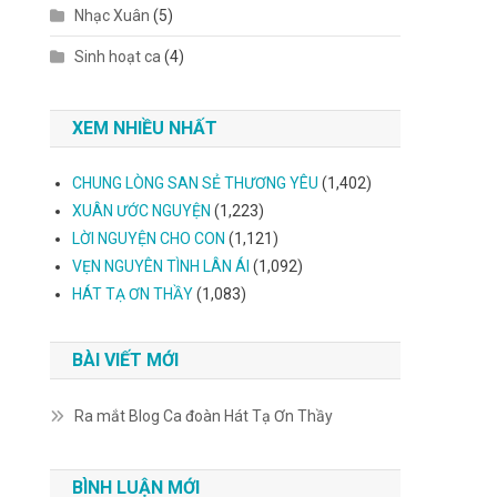
Nhạc Xuân
(5)
Sinh hoạt ca
(4)
XEM NHIỀU NHẤT
CHUNG LÒNG SAN SẺ THƯƠNG YÊU
(1,402)
XUÂN ƯỚC NGUYỆN
(1,223)
LỜI NGUYỆN CHO CON
(1,121)
VẸN NGUYÊN TÌNH LÂN ÁI
(1,092)
HÁT TẠ ƠN THẦY
(1,083)
BÀI VIẾT MỚI
Ra mắt Blog Ca đoàn Hát Tạ Ơn Thầy
BÌNH LUẬN MỚI