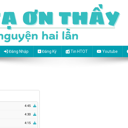
Đăng Nhập
Đăng Ký
Tin HTOT
Youtube
4:45
4:30
4:15