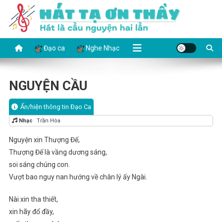
Skip
to
content
HÁT TẠ ƠN THẦY
Hát là cầu nguyện hai lần
Đạo ca
Nghe Nhạc
NGUYỆN CẦU
Ẩn/hiện thông tin Đạo Ca
Nhạc
Trần Hòa
Nguyện xin Thượng Đế,
Thượng Đế là vầng dương sáng,
soi sáng chúng con.
Vượt bao nguy nan hướng về chân lý ấy Ngài.
Nài xin tha thiết,
xin hãy đổ đầy,