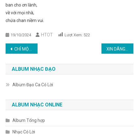
ban cho ơn lành,
về với mọi nhà,
chứa chan niềm vui.
HTOT
19/10/2024
Lượt Xem:
522
Post
CHỈ MỘT NIỀM TIN
XIN DÂNG NGÀI
navigation
ALBUM NHẠC ĐẠO
Album Đạo Ca Có Lời
ALBUM NHẠC ONLINE
Album Tổng hợp
Nhạc Có Lời