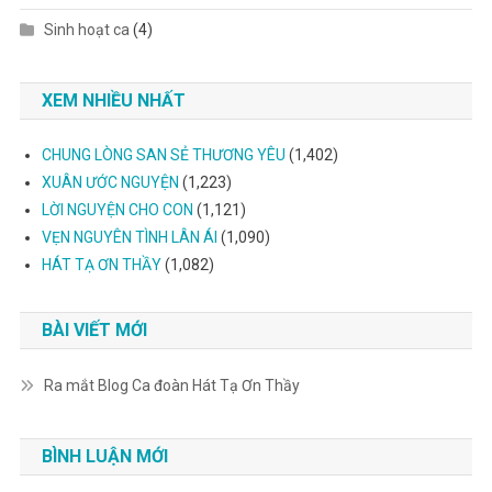
Sinh hoạt ca
(4)
XEM NHIỀU NHẤT
CHUNG LÒNG SAN SẺ THƯƠNG YÊU
(1,402)
XUÂN ƯỚC NGUYỆN
(1,223)
LỜI NGUYỆN CHO CON
(1,121)
VẸN NGUYÊN TÌNH LÂN ÁI
(1,090)
HÁT TẠ ƠN THẦY
(1,082)
BÀI VIẾT MỚI
Ra mắt Blog Ca đoàn Hát Tạ Ơn Thầy
BÌNH LUẬN MỚI