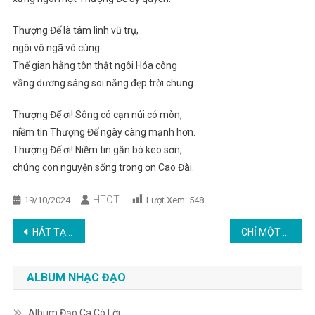
Thượng Đế là tâm linh vũ trụ,
ngôi vô ngã vô cùng.
Thế gian hằng tôn thật ngôi Hóa công
vầng dương sáng soi nắng đẹp trời chung.
Thượng Đế ơi! Sông có cạn núi có mòn,
niềm tin Thượng Đế ngày càng mạnh hơn.
Thượng Đế ơi! Niềm tin gắn bó keo sơn,
chúng con nguyện sống trong ơn Cao Đài.
HTOT
19/10/2024
Lượt Xem:
548
Post
HÁT TẠ ƠN THẦY
CHỈ MỘT NIỀM TIN
navigation
ALBUM NHẠC ĐẠO
Album Đạo Ca Có Lời