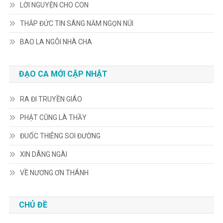
LỜI NGUYỆN CHO CON
THẮP ĐỨC TIN SÁNG NĂM NGỌN NÚI
BAO LA NGÔI NHÀ CHA
ĐẠO CA MỚI CẬP NHẬT
RA ĐI TRUYỀN GIÁO
PHẬT CŨNG LÀ THẦY
ĐUỐC THIÊNG SOI ĐƯỜNG
XIN DÂNG NGÀI
VỀ NƯƠNG ƠN THÁNH
CHỦ ĐỀ