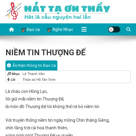
Skip
to
content
HÁT TẠ ƠN THẦY
Hát là cầu nguyện hai lần
Đạo ca
Nghe Nhạc
NIỀM TIN THƯỢNG ĐẾ
Ẩn/hiện thông tin Đạo Ca
Nhạc
Lê Thanh Văn
Lời
Thừa sử Hồ Tân Sinh
Là cháu con Hồng Lạc,
tôi giữ mãi niềm tin Thượng Đế,
là môn đồ Thượng Đế tôi không thể rời bỏ niềm tin.
Với truyền thống niềm tin ngày mồng Chín tháng Giêng,
chín tầng trời rải hoa thanh thiên,
xứng ngôi một Thượng Đế uy quyền.