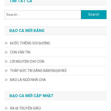
TÌM TẤT CẢ
Search
for:
ĐẠO CA MỚI ĐĂNG
ĐUỐC THIÊNG SOI ĐƯỜNG
CON VẪN TIN
LỜI NGUYỆN CHO CON
THẮP ĐỨC TIN SÁNG NĂM NGỌN NÚI
BAO LA NGÔI NHÀ CHA
ĐẠO CA MỚI CẬP NHẬT
RA ĐI TRUYỀN GIÁO