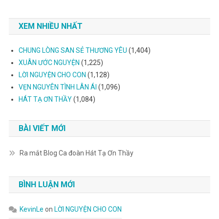
XEM NHIỀU NHẤT
CHUNG LÒNG SAN SẺ THƯƠNG YÊU
(1,404)
XUÂN ƯỚC NGUYỆN
(1,225)
LỜI NGUYỆN CHO CON
(1,128)
VẸN NGUYÊN TÌNH LÂN ÁI
(1,096)
HÁT TẠ ƠN THẦY
(1,084)
BÀI VIẾT MỚI
Ra mắt Blog Ca đoàn Hát Tạ Ơn Thầy
BÌNH LUẬN MỚI
KevinLe
on
LỜI NGUYỆN CHO CON