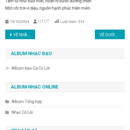
Tâm tư như suối mát, hoan hỉ bước đường thiền.
Một cõi trời vi diệu, nguồn hạnh phúc triền miên.
HTOT
19/10/2024
Lượt Xem:
513
Post
VỀ NHÀ CHA
VỀ DƯỚI ƠN LÀNH
navigation
ALBUM NHẠC ĐẠO
Album Đạo Ca Có Lời
ALBUM NHẠC ONLINE
Album Tổng hợp
Nhạc Có Lời