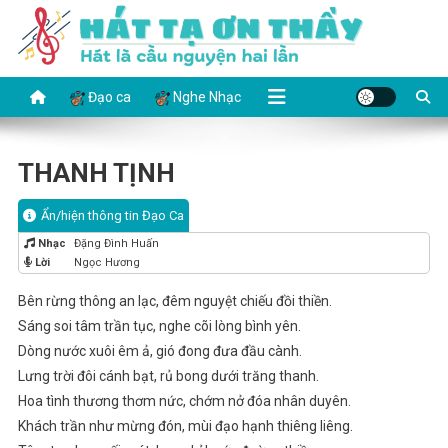
Skip
to
content
HÁT TẠ ƠN THẦY
Hát là cầu nguyện hai lần
Đạo ca
Nghe Nhạc
THANH TỊNH
Ẩn/hiện thông tin Đạo Ca
Nhạc
Đặng Đình Huấn
Lời
Ngọc Hương
Bên rừng thông an lạc, đêm nguyệt chiếu đồi thiền.
Sáng soi tâm trần tục, nghe cõi lòng bình yên.
Dòng nước xuôi êm ả, gió đong đưa đầu cành.
Lưng trời đôi cánh bạt, rủ bong dưới trăng thanh.
Hoa tình thương thơm nức, chớm nở đóa nhân duyên.
Khách trần như mừng đón, mùi đạo hạnh thiêng liêng.