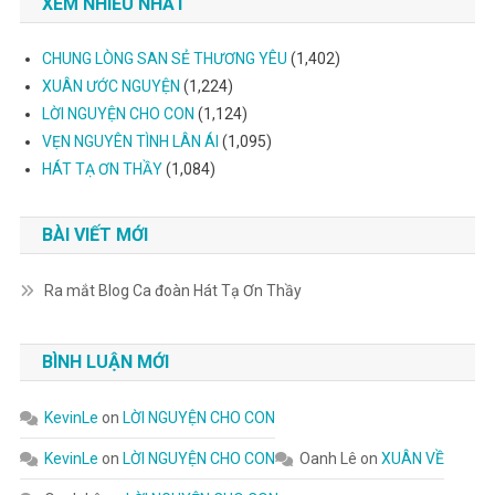
XEM NHIỀU NHẤT
CHUNG LÒNG SAN SẺ THƯƠNG YÊU
(1,402)
XUÂN ƯỚC NGUYỆN
(1,224)
LỜI NGUYỆN CHO CON
(1,124)
VẸN NGUYÊN TÌNH LÂN ÁI
(1,095)
HÁT TẠ ƠN THẦY
(1,084)
BÀI VIẾT MỚI
Ra mắt Blog Ca đoàn Hát Tạ Ơn Thầy
BÌNH LUẬN MỚI
KevinLe
on
LỜI NGUYỆN CHO CON
KevinLe
on
LỜI NGUYỆN CHO CON
Oanh Lê
on
XUÂN VỀ