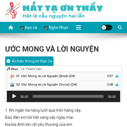
Skip
to
content
HÁT TẠ ƠN THẦY
Hát là cầu nguyện hai lần
Đạo ca
Nghe Nhạc
ƯỚC MONG VÀ LỜI NGUYỆN
Ẩn/hiện thông tin Đạo Ca
Nhạc
Lê Thanh Văn
01. Ước Mong và Lời Nguyện (Beat) (D#)
3:07
02. Ước Mong và Lời Nguyện (Vocal) (D#)
3:08
Audio
00:00
00:00
Player
1. Khi ngàn tia nắng lướt qua trên hàng cây,
Bao đàn em bé hát vang xây ngày mai.
Kia kìa Anh lớn rất yêu thương của em