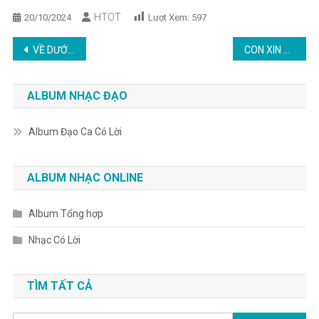
HTOT
20/10/2024
Lượt Xem:
597
Post
VỀ DƯỚI ƠN LÀNH
CON XIN HỨA
navigation
ALBUM NHẠC ĐẠO
Album Đạo Ca Có Lời
ALBUM NHẠC ONLINE
Album Tổng hợp
Nhạc Có Lời
TÌM TẤT CẢ