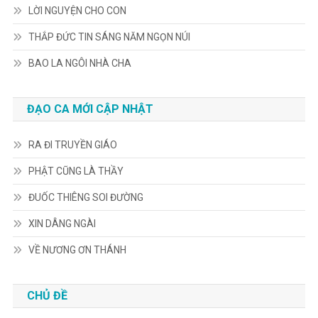
LỜI NGUYỆN CHO CON
THẮP ĐỨC TIN SÁNG NĂM NGỌN NÚI
BAO LA NGÔI NHÀ CHA
ĐẠO CA MỚI CẬP NHẬT
RA ĐI TRUYỀN GIÁO
PHẬT CŨNG LÀ THẦY
ĐUỐC THIÊNG SOI ĐƯỜNG
XIN DÂNG NGÀI
VỀ NƯƠNG ƠN THÁNH
CHỦ ĐỀ