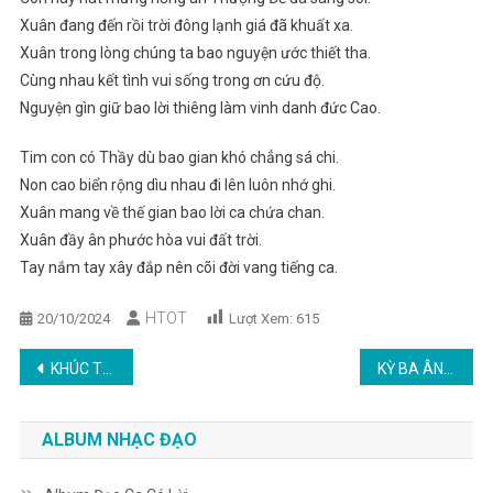
Xuân đang đến rồi trời đông lạnh giá đã khuất xa.
Xuân trong lòng chúng ta bao nguyện ước thiết tha.
Cùng nhau kết tình vui sống trong ơn cứu độ.
Nguyện gìn giữ bao lời thiêng làm vinh danh đức Cao.
Tim con có Thầy dù bao gian khó chẳng sá chi.
Non cao biển rộng dìu nhau đi lên luôn nhớ ghi.
Xuân mang về thế gian bao lời ca chứa chan.
Xuân đầy ân phước hòa vui đất trời.
Tay nắm tay xây đắp nên cõi đời vang tiếng ca.
HTOT
20/10/2024
Lượt Xem:
615
Post
KHÚC TỰ TÌNH NGÀY XUÂN
KỲ BA ÂN PHƯỚC MUÔN ĐỜI
navigation
ALBUM NHẠC ĐẠO