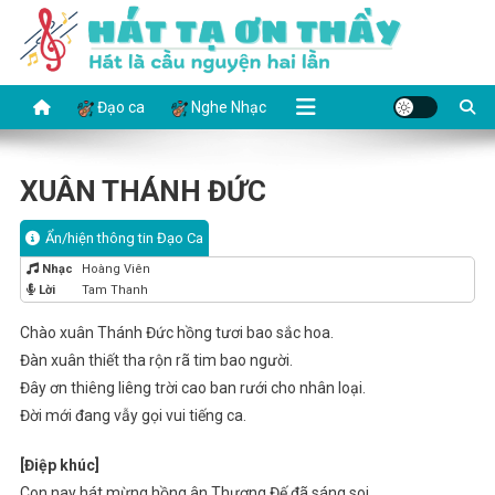
Skip
to
content
HÁT TẠ ƠN THẦY
Hát là cầu nguyện hai lần
Đạo ca
Nghe Nhạc
XUÂN THÁNH ĐỨC
Ẩn/hiện thông tin Đạo Ca
Nhạc
Hoàng Viên
Lời
Tam Thanh
Chào xuân Thánh Đức hồng tươi bao sắc hoa.
Đàn xuân thiết tha rộn rã tim bao người.
Đây ơn thiêng liêng trời cao ban rưới cho nhân loại.
Đời mới đang vẫy gọi vui tiếng ca.
[Điệp khúc]
Con nay hát mừng hồng ân Thượng Đế đã sáng soi.