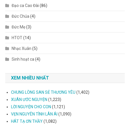
Đạo ca Cao Đài
(86)
Đức Chúa
(4)
Đức Mẹ
(3)
HTOT
(14)
Nhạc Xuân
(5)
Sinh hoạt ca
(4)
XEM NHIỀU NHẤT
CHUNG LÒNG SAN SẺ THƯƠNG YÊU
(1,402)
XUÂN ƯỚC NGUYỆN
(1,223)
LỜI NGUYỆN CHO CON
(1,121)
VẸN NGUYÊN TÌNH LÂN ÁI
(1,090)
HÁT TẠ ƠN THẦY
(1,082)